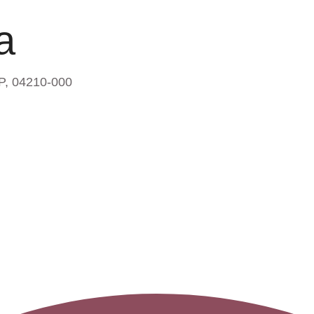
a
SP, 04210-000